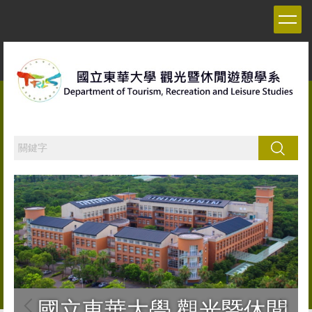
跳
到
主
要
內
容
區
搜尋
國立東華大學 觀光暨休閒