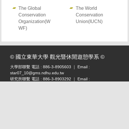
The Global
The World
Conservation
Conservation
Organization(W
Union(IUCN)
WF)
© 國立東華大學 觀光暨休閒遊憩學系 ©
大學部聯繫 電話 : 886-3-8905603 ｜ Email :
star07_10@gms.ndhu.edu.tw
研究所聯繫 電話 : 886-3-8903292 ｜ Email :
estela@gms.ndhu.edu.tw
傳真 : 886-3-8900158
系所辦公室位置位於管理學院 A316 室
學校地址：974301 花蓮縣壽豐鄉大學路二段一號
Address : Management Building A316, No. 1, Sec. 2, Da
Hsueh Rd., Shoufeng, Hualien 974301, Taiwan, (R.O.C.)