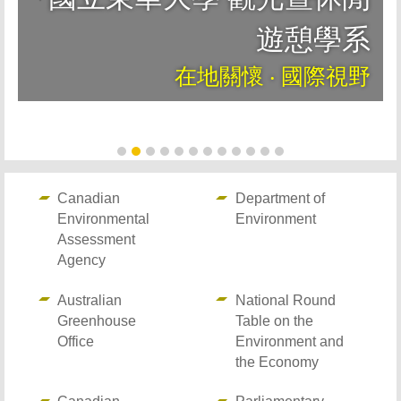
遊憩學系
在地關懷 ‧ 國際視野
Canadian
Department of
Environmental
Environment
Assessment
Agency
Australian
National Round
Greenhouse
Table on the
Office
Environment and
the Economy