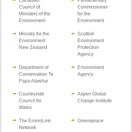
Canadian
Parliamentary
Council of
Commissioner
Ministers of the
for the
Environment
Environment
Ministry for the
Scottish
Environment
Environment
New Zealand
Protection
Agency
Department of
Environment
Conservation·Te
Agency
Papa Atawhai
Countryside
Aspen Global
Council for
Change Institute
Wales
The EnviroLink
Greenpeace
Network