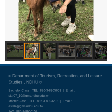
Department of Tourism, Recreation, and Leisure
©
Studies , NDHU
©
Bachelor Class TEL : 886-3-8905603 ｜ Email :
star07_10@gms.ndhu.edu.tw
Master Class TEL : 886-3-8903292 ｜ Email :
estela@gms.ndhu.edu.tw
FAX : 886-3-8900158