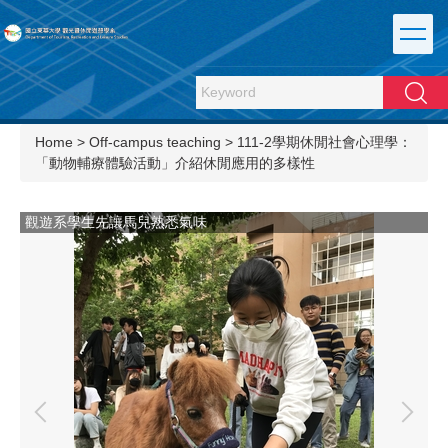
Jump
to
the
main
Search
content
block
Home
>
Off-campus teaching
>
111-2學期休閒社會心理學：
「動物輔療體驗活動」介紹休閒應用的多樣性
觀遊系學生先讓馬兒熟悉氣味
觀