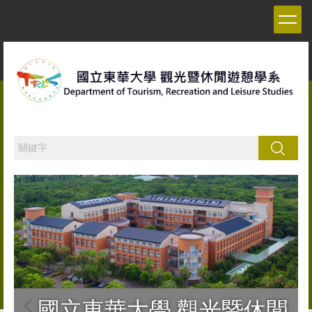
跳
到
主
要
內
容
區
搜尋
國立東華大學 觀光暨休閒