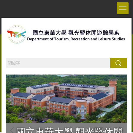
跳
到
主
要
內
容
區
搜尋
國立東華大學 觀光暨休閒