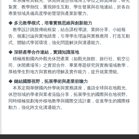
本系擁有具觀光、休閒與遊憩領域博士學位之師資陣容，研究
紮實、教學熱忱，重視師生互動、學生發展與在地連結，於各自
專業領域具備高度學術聲望與產業影響力。
◆
多元教學模式，培養實務思維與創新能力
教學設計跳脫傳統框架，結合課程導讀、業師分享、小組報
告、個案討論與實地踏查，引導學生理論與實務應用，打造互動
式、體驗式學習環境，強化問題解決與溝通能力。
◆
深耕產學合作連結，實踐知識落地
積極推動國內外觀光休憩產業（如觀光旅館、旅行社、航空公
司、休閒農場等）之實習合作、畢業專題研究與實務場域教學，
厚植學生對地方與實務的理解及實作能力，提升就業潛能。
◆
鏈結國際視野，拓展學術與產業前瞻力
本系定期舉辦國內外學術與實務講座，邀請全球與在地觀光、
休憩領域的學者與業者蒞臨分享，拓展學生的國際與在地視野。
同時積極規劃海外移地教學與國際交流計畫，促進學生的國際移
動力，強化跨文化溝通能力。