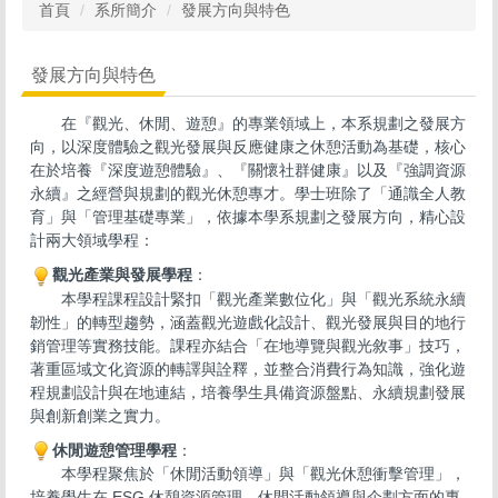
首頁
系所簡介
發展方向與特色
發展方向與特色
在『觀光、休閒、遊憩』的專業領域上，本系規劃之發展方
向，以深度體驗之觀光發展與反應健康之休憩活動為基礎，核心
在於培養『深度遊憩體驗』、『關懷社群健康』以及『強調資源
永續』之經營與規劃的觀光休憩專才。學士班除了「通識全人教
育」與「管理基礎專業」，依據本學系規劃之發展方向，精心設
計兩大領域學程：
觀光產業與發展學程
：
本學程課程設計緊扣「觀光產業數位化」與「觀光系統永續
韌性」的轉型趨勢，涵蓋觀光遊戲化設計、觀光發展與目的地行
銷管理等實務技能。課程亦結合「在地導覽與觀光敘事」技巧，
著重區域文化資源的轉譯與詮釋，並整合消費行為知識，強化遊
程規劃設計與在地連結，培養學生具備資源盤點、永續規劃發展
與創新創業之實力。
休閒遊憩管理學程
：
本學程聚焦於「休閒活動領導」與「觀光休憩衝擊管理」，
培養學生在 ESG 休憩資源管理、休閒活動領導與企劃方面的專