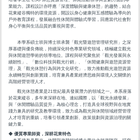
業能力。課程設計亦呼應「深度體驗與健康休憩」的趨勢，結合
花東縱谷獨特的環境資源，開設以身心健康與五感體驗為導向的
戶外教育課程，發展融合性休閒與體驗式學習，回應當代社會對
身心平衡與生活品質的重視與需求。
本學系碩士班與博士班承襲「觀光暨遊憩管理研究所」之深
厚基礎與優良傳統，持續深化特色專業研究領域，積極建立觀光
與休閒遊憩學術的領導地位。課程與研究聚焦於「觀光發展與永
續韌性」、「數位科技與觀光行銷」、「休閒健康與遊憩資源管
理」及「觀光休憩行為與跨文化研究」，致力推動觀光遊憩資源
永續轉型與創新實踐，培育兼具產業經濟思維與環境人文關懷的
高階經營管理人才。
觀光休憩產業是21世紀最具發展潛力的領域之一。本系座落
於花東縱谷，多年來深耕在地、連結國際，以「觀光永續發展」
與「休閒體驗品質提升」為核心理念，打造具全球視野與在地實
踐力兼具的研究及教學環境，致力成為觀光與休閒領域經營管理
人才培育的重鎮，培養引領產業創新、政策規劃與資源治理的關
鍵力量。
◆
優質專業師資，深耕花東特色