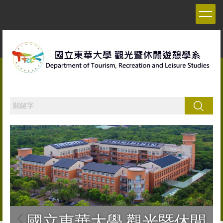
跳
到
主
要
內
容
區
搜尋
國立東華大學 觀光暨休閒