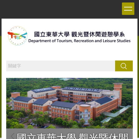
跳
到
主
要
內
容
區
搜尋
國立東華大學 觀光暨休閒