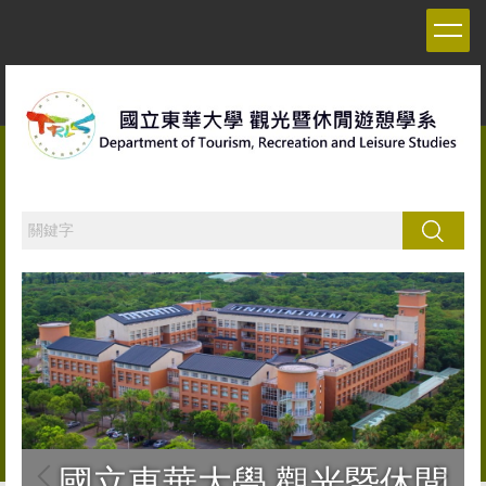
跳
到
主
要
內
容
區
搜尋
國立東華大學 觀光暨休閒