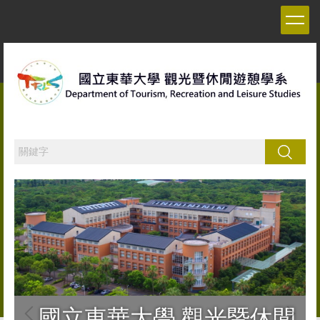
跳
到
主
要
內
容
區
搜尋
國立東華大學 觀光暨休閒