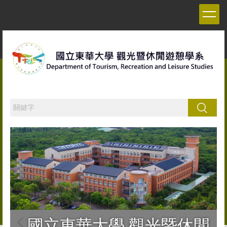
跳
到
主
要
內
容
區
搜尋
國立東華大學 觀光暨休閒