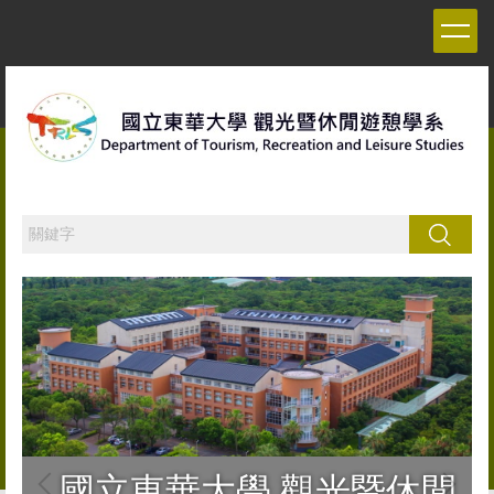
跳
到
主
要
內
容
區
搜尋
國立東華大學 觀光暨休閒