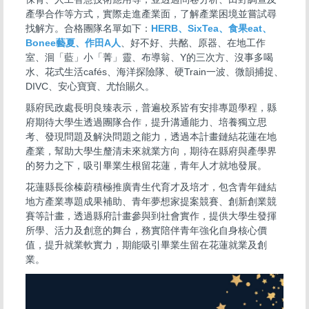
產學合作等方式，實際走進產業面，了解產業困境並嘗試尋
找解方。合格團隊名單如下：
HERB、SixTea、食果eat、
Bonee藝夏、作田A人
、好不好、共酩、原器、在地工作
室、洄「藍」小「菁」靈、布導翁、Y的三次方、沒事多喝
水、花式生活cafés、海洋探險隊、硬Train一波、微韻捕捉、
DIVC、安心寶寶、尤怡賜久。
縣府民政處長明良臻表示，普遍校系皆有安排專題學程，縣
府期待大學生透過團隊合作，提升溝通能力、培養獨立思
考、發現問題及解決問題之能力，透過本計畫鏈結花蓮在地
產業，幫助大學生釐清未來就業方向，期待在縣府與產學界
的努力之下，吸引畢業生根留花蓮，青年人才就地發展。
花蓮縣長徐榛蔚積極推廣青生代育才及培才，包含青年鏈結
地方產業專題成果補助、青年夢想家提案競賽、創新創業競
賽等計畫，透過縣府計畫參與到社會實作，提供大學生發揮
所學、活力及創意的舞台，務實陪伴青年強化自身核心價
值，提升就業軟實力，期能吸引畢業生留在花蓮就業及創
業。