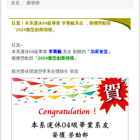
首頁
榮譽榜
狂賀！本系運休04級畢業 李喬毓系友 ，榮獲勞動部
「2024微型創業楷模」
狂賀~
本系運休04級畢業
李喬毓
系友 創辦的
「加家食堂」
榮獲勞動部
「2024微型創業楷模」
觀光暨休閒遊憩學系全體師生 恭賀