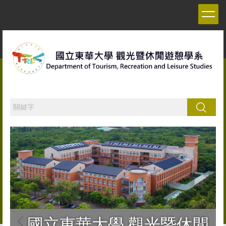
跳
到
主
要
內
容
區
搜尋
國立東華大學 觀光暨休閒