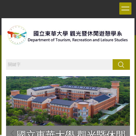
跳
到
主
要
內
容
區
搜尋
國立東華大學 觀光暨休閒