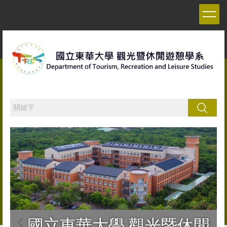
跳
到
主
要
內
容
區
搜尋
國立東華大學 觀光暨休閒
國立東華大學 觀光暨休閒