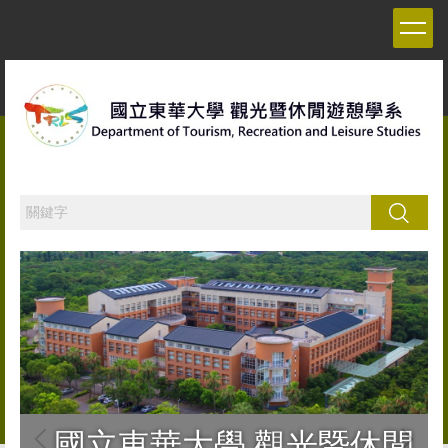
跳
到
主
要
內
容
區
搜尋
國立東華大學 觀光暨休閒